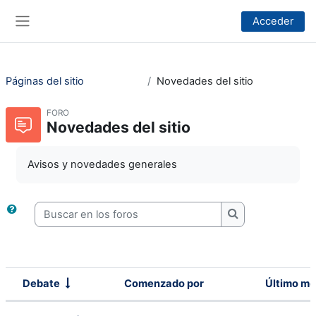
Salta al contenido principal
Acceder
Panel lateral
Páginas del sitio
Novedades del sitio
FORO
Novedades del sitio
Avisos y novedades generales
Buscar en los foros
Buscar en los fo
Debate
Comenzado por
Último me
Estado
Mostrando 5 de 5 discusiones