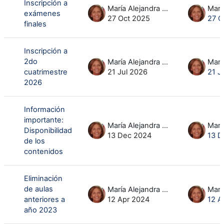
Inscripción a
María Alejandra Ruiz Moreno
exámenes
27 Oct 2025
27 O
finales
Inscripción a
2do
María Alejandra Ruiz Moreno
cuatrimestre
21 Jul 2026
21 J
2026
Información
importante:
María Alejandra Ruiz Moreno
Disponibilidad
13 Dec 2024
13 D
de los
contenidos
Eliminación
de aulas
María Alejandra Ruiz Moreno
anteriores a
12 Apr 2024
12 A
año 2023